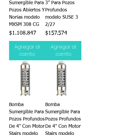
Sumergible Para
3” Para Pozos
Pozos Abiertos Y
Profundos
Norias modelo
modelo SUSE 3
MXSM 308 CG
2/27
Precio
Precio
$1.108.847
$157.574
Agregar al
Agregar al
carrito
carrito
Bomba
Bomba
Sumergible Para
Sumergible Para
Pozos Profundos
Pozos Profundos
De 4" Con Motor
De 4" Con Motor
Stairs modelo
Stairs modelo