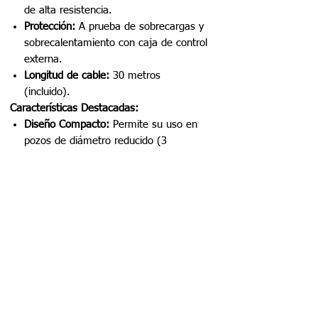
de alta resistencia.
Protección:
A prueba de sobrecargas y
sobrecalentamiento con caja de control
externa.
Longitud de cable:
30 metros
(incluido).
Características Destacadas:
Diseño Compacto:
Permite su uso en
pozos de diámetro reducido (3
pulgadas en adelante).
Materiales Duraderos:
Fabricada con
acero inoxidable y componentes
resistentes a la corrosión para una
larga vida útil.
Alta Eficiencia:
Optimizada para un
bajo consumo energético con un
rendimiento estable.
Versatilidad:
Aplicable para riego,
suministro de agua potable, y sistemas