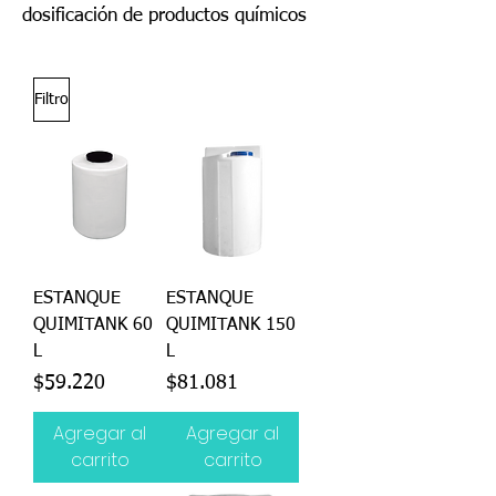
dosificación de productos químicos
Filtro
ESTANQUE
ESTANQUE
QUIMITANK 60
QUIMITANK 150
L
L
Precio
Precio
$59.220
$81.081
Agregar al
Agregar al
carrito
carrito