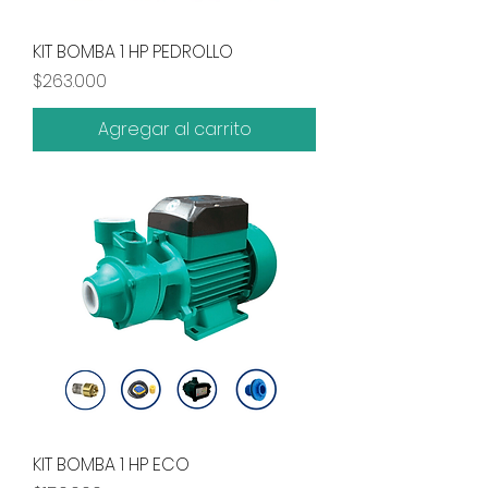
KIT BOMBA 1 HP PEDROLLO
Precio
$263.000
Agregar al carrito
KIT BOMBA 1 HP ECO