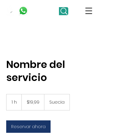
Nombre del
servicio
19,99
pesos
1 h
1
$19,99
Suecia
chilenos
Reservar ahora