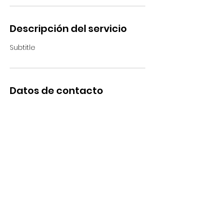
Descripción del servicio
Subtitle
Datos de contacto
Suecia 3247, Ñuñoa, Chile
San Francisco 4760, San Miguel,
RM
+(56) 9 3243 5430
contacto@tupel.cl