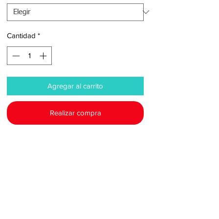
Cantidad
*
Agregar al carrito
Realizar compra
Descripción
Las plantas de tratamiento de aguas
servidas 12 personas han sido diseñadas
exclusivamente para el control de la
contaminación de las aguas utilizando la
mayor eficiencia
posible al menor costo