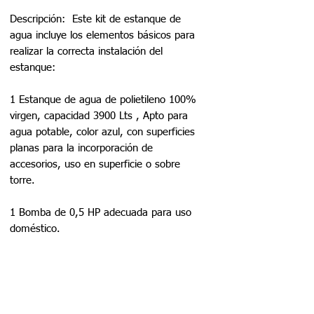
Descripción: Este kit de estanque de
agua incluye los elementos básicos para
realizar la correcta instalación del
estanque:
1 Estanque de agua de polietileno 100%
virgen, capacidad 3900 Lts , Apto para
agua potable, color azul, con superficies
planas para la incorporación de
accesorios, uso en superficie o sobre
torre.
1 Bomba de 0,5 HP adecuada para uso
doméstico.
1 Interruptor de nivel para evitar que la
bomba funcione en seco.
1 Controlador de presión electrónico, para
automatizar el sistema.
1 Válvula de pie para evitar que ingresen