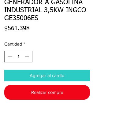
GENERADOR A GASOLINA
INDUSTRIAL 3,5KW INGCO
GE35006ES
Precio
$561.398
Cantidad
*
Agregar al carrito
Realizar compra
Modelo:GE35006ES

Peso:  0.5 Kg

Tipo:  GENERADOR

Voltaje(v):  220-240V
