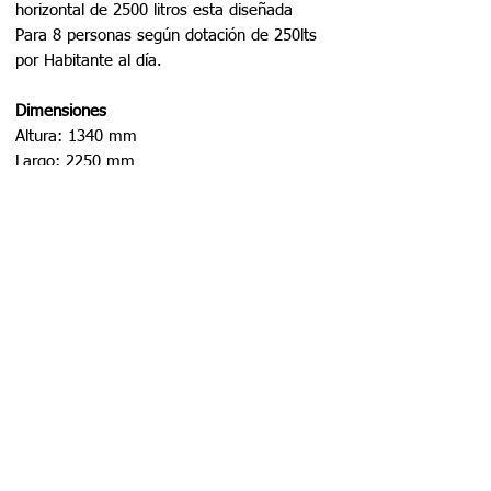
horizontal de 2500 litros esta diseñada
Para 8 personas según dotación de 250lts
por Habitante al día.
Dimensiones
Altura: 1340 mm
Largo: 2250 mm
Tapa: 600 mm
Volumen total: 2500 Lts
Volumen útil: 2200 Lts
Características
Monoblock.
Fabricado en polietileno 100% virgen.
Entradas y salidas en PVC 110 mm.
Tapa de acceso de 500 mm.
Resistente al paso del tiempo
(duradero).Fiables en cualquier tipo de
terreno.
Fácil mantención.100 % reciclables.