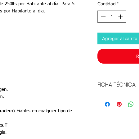
Cantidad
*
 250lts por Habitante al día. Para 5
 por Habitante al día.
Agregar al carrito
R
FICHA TÉCNICA
gen.
m.
Descargar
radero).Fiables en cualquier tipo de
es.T
gía.