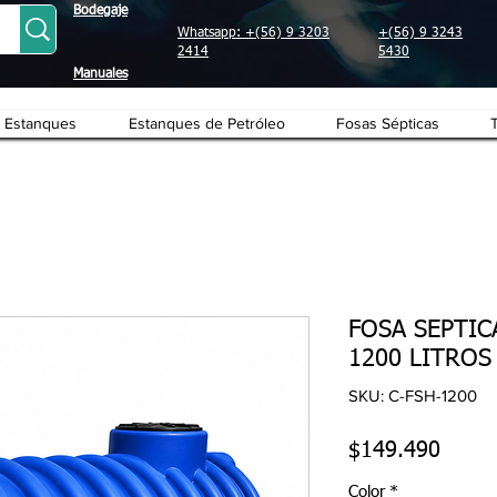
Bodegaje
Whatsapp: +(56) 9 3203
+(56) 9 3243
2414
5430
Manuales
Estanques
Estanques de Petróleo
Fosas Sépticas
FOSA SEPTIC
1200 LITROS
SKU: C-FSH-1200
Preci
$149.490
Color
*