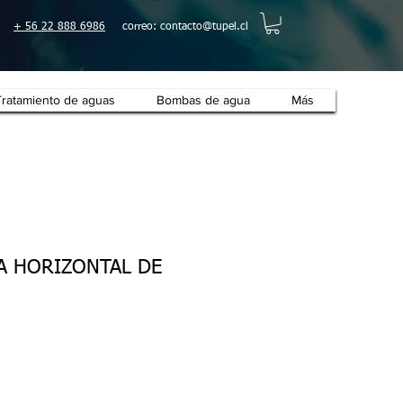
+ 56 22 888 6986
correo:
contacto@tupel.cl
Tratamiento de aguas
Bombas de agua
Más
A HORIZONTAL DE
o