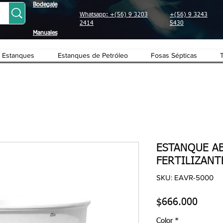
Bodegaje
Whatsapp: +(56) 9 3203
+(56) 9 3243
2414
5430
Manuales
Estanques
Estanques de Petróleo
Fosas Sépticas
ESTANQUE A
FERTILIZANT
SKU: EAVR-5000
Preci
$666.000
Color
*