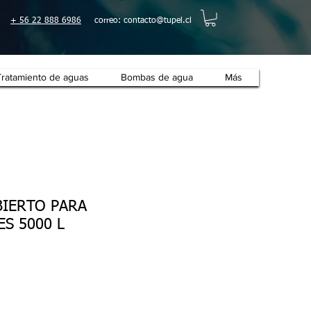
+ 56 22 888 6986
correo:
contacto@tupel.cl
Tratamiento de aguas
Bombas de agua
Más
BIERTO PARA
ES 5000 L
o