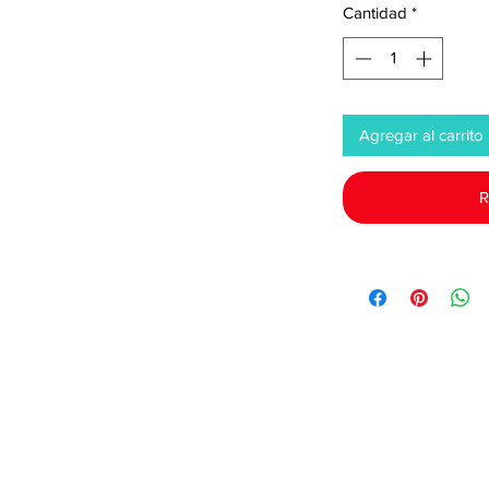
Cantidad
*
Agregar al carrito
R
©2022 por Tupel Ingeniería
Políticas del proceso de compra