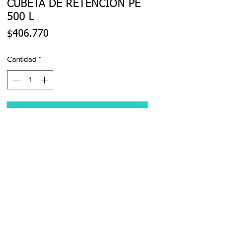
CUBETA DE RETENCIÓN PE
500 L
Precio
$406.770
Cantidad
*
Agregar al carrito
Realizar compra
San Francisco 4760, San Miguel,
RM
+(56) 9 3243 5430
contacto@tupel.cl