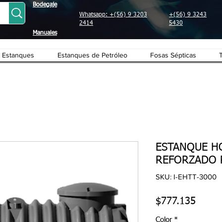
Bodegaje
Whatsapp: +(56) 9 3203
+(56) 9 3243
2414
5430
Manuales
Estanques
Estanques de Petróleo
Fosas Sépticas
ESTANQUE H
REFORZADO P
SKU: I-EHTT-3000
Precio
$777.135
Color
*