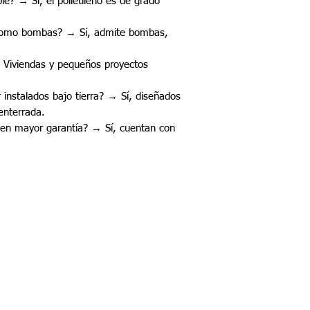
e? → Sí, el polietileno es de grado
 como bombas? → Sí, admite bombas,
→ Viviendas y pequeños proyectos
 instalados bajo tierra? → Sí, diseñados
enterrada.
nen mayor garantía? → Sí, cuentan con
©2022 por Tupel Ingeniería
Políticas del proceso de compra
​Términos y condiciones
Política de privacidad