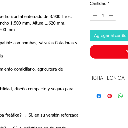
Cantidad
*
e horizontal enterrado de 3.900 litros.
Ancho 1.500 mm, Altura 1.620 mm.
e 600 mm
Agregar al carrito
patible con bombas, válvulas flotadoras y
R
ía
miento domiciliario, agricultura de
FICHA TECNICA
rabilidad, diseño compacto y seguro para
Descargar
pa freática? → Sí, en su versión reforzada