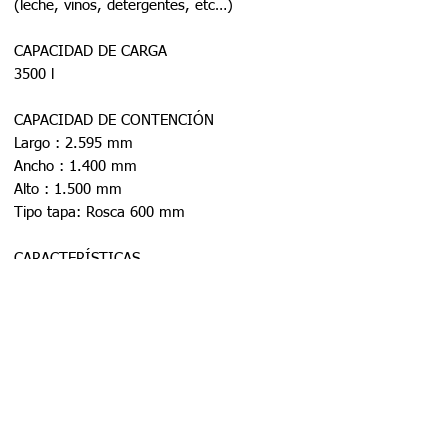
(leche, vinos, detergentes, etc…)
CAPACIDAD DE CARGA
3500 l
CAPACIDAD DE CONTENCIÓN
Largo : 2.595 mm
Ancho : 1.400 mm
Alto : 1.500 mm
Tipo tapa: Rosca 600 mm
CARACTERÍSTICAS
Monoblock
Fabricado en polietileno 100% virgen
Filtro anti UV-8 incorporado
Tapa rosca para un mejor cierre
Materia prima certificada por la FDA para
aplicaciones con alimentos, que permite
conservar el olor y sabor de los productos
Sólo uso bajo tierra.