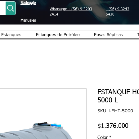
Bodegaje
Whatsapp: +(56) 9 3203
+(56) 9 3243
2414
5430
Manuales
Estanques
Estanques de Petróleo
Fosas Sépticas
ESTANQUE H
5000 L
SKU: I-EHT-5000
Pre
$1.376.000
Color
*