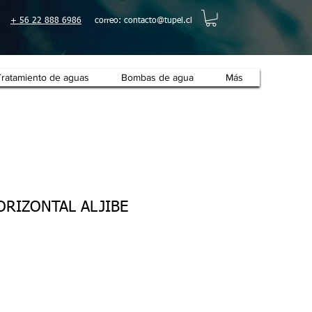
+ 56 22 888 6986
correo:
contacto@tupel.cl
Tratamiento de aguas
Bombas de agua
Más
ORIZONTAL ALJIBE
cio