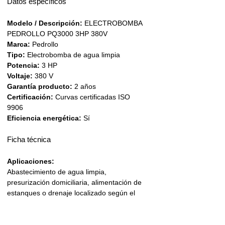
Datos específicos
Modelo / Descripción:
ELECTROBOMBA
PEDROLLO PQ3000 3HP 380V
Marca:
Pedrollo
Tipo:
Electrobomba de agua limpia
Potencia:
3 HP
Voltaje:
380 V
Garantía producto:
2 años
Certificación:
Curvas certificadas ISO
9906
Eficiencia energética:
Sí
Ficha técnica
Aplicaciones:
Abastecimiento de agua limpia,
presurización domiciliaria, alimentación de
estanques o drenaje localizado según el
modelo.
Ideal para uso residencial, riego ligero o
apoyo en cámaras de acumulación.