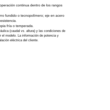
peración continua dentro de los rangos
ro fundido o tecnopolímero; eje en acero
resistencia.
pia fría o temperada.
ráulica (caudal vs. altura) y las condiciones de
ar el modelo. La información de potencia y
lación eléctrica del cliente.
©2022 por Tupel Ingeniería
Políticas del proceso de compra
​Términos y condiciones
Política de privacidad
Política de devolución y garantía
Política de productos digitales