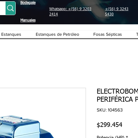
Bodegaje
Whatsapp: +(56) 9 3203
+(56) 9 3243
2414
5430
Manuales
Estanques
Estanques de Petróleo
Fosas Sépticas
ELECTROBOM
PERIFÉRICA P
SKU: 104563
Preci
$299.454
Potencia (HP)
*