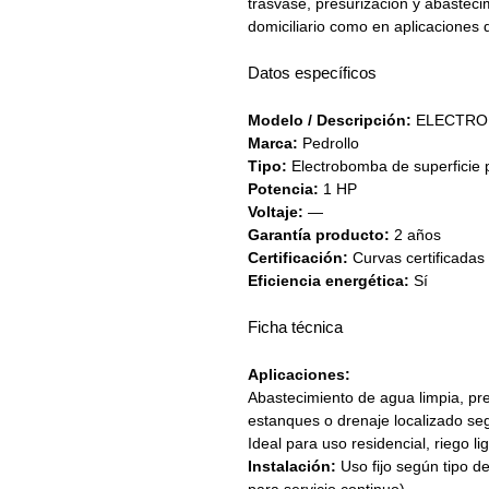
trasvase, presurización y abasteci
domiciliario como en aplicaciones d
Datos específicos
Modelo / Descripción:
ELECTROB
Marca:
Pedrollo
Tipo:
Electrobomba de superficie p
Potencia:
1 HP
Voltaje:
—
Garantía producto:
2 años
Certificación:
Curvas certificadas
Eficiencia energética:
Sí
Ficha técnica
Aplicaciones:
Abastecimiento de agua limpia, pre
estanques o drenaje localizado se
Ideal para uso residencial, riego 
Instalación:
Uso fijo según tipo d