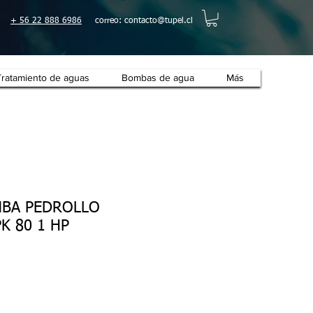
+ 56 22 888 6986
correo:
contacto@tupel.cl
Tratamiento de aguas
Bombas de agua
Más
BA PEDROLLO
K 80 1 HP
o