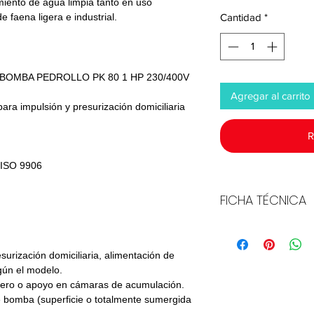
miento de agua limpia tanto en uso
e faena ligera e industrial.
Cantidad
*
OMBA PEDROLLO PK 80 1 HP 230/400V
Agregar al carrito
ara impulsión y presurización domiciliaria
R
 ISO 9906
FICHA TÉCNICA
Descargar
surización domiciliaria, alimentación de
gún el modelo.
ligero o apoyo en cámaras de acumulación.
e bomba (superficie o totalmente sumergida