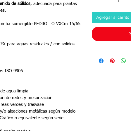
enido de sólidos
, adecuada para plantas
tes.
Agregar al carrito
robomba sumergible PEDROLLO VXCm 15/65
R
X para aguas residuales / con sólidos
adas ISO 9906
 de agua limpia
ón de redes y presurización
áreas verdes y trasvase
 y/o aleaciones metálicas según modelo
ráfico o equivalente según serie