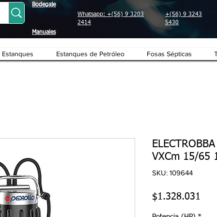
Bodegaje
Whatsapp: +(56) 9 3203
+(56) 9 3243
2414
5430
Manuales
Estanques
Estanques de Petróleo
Fosas Sépticas
ELECTROBBA
VXCm 15/65 
SKU: 109644
Pre
$1.328.031
Potencia (HP)
*