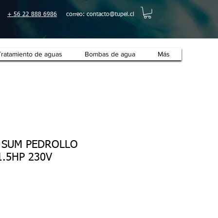
+ 56 22 888 6986
correo:
contacto@tupel.cl
Tratamiento de aguas
Bombas de agua
Más
 SUM PEDROLLO
1.5HP 230V
cio