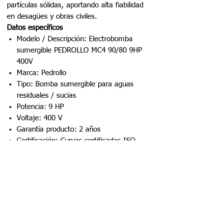
partículas sólidas, aportando alta fiabilidad
en desagües y obras civiles.
Datos específicos
Modelo / Descripción: Electrobomba
sumergible PEDROLLO MC4 90/80 9HP
400V
Marca: Pedrollo
Tipo: Bomba sumergible para aguas
residuales / sucias
Potencia: 9 HP
Voltaje: 400 V
Garantía producto: 2 años
Certificación: Curvas certificadas ISO
9906
Eficiencia energética: Sí
Ficha técnica
Aplicaciones
Impulsión de agua limpia
Alimentación de redes y
presurización
Riego de áreas verdes y