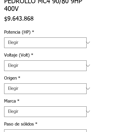
PEDROLLO MC4 90/80 9HP
400V
Precio
$9.643.868
Potencia (HP)
*
Voltaje (Volt)
*
Origen
*
Marca
*
Paso de sólidos
*