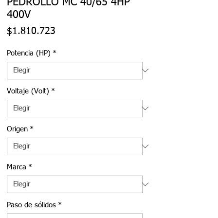
PEDROLLO MC 40/65 4HP
400V
Precio
$1.810.723
Potencia (HP)
*
Voltaje (Volt)
*
Origen
*
Marca
*
Paso de sólidos
*