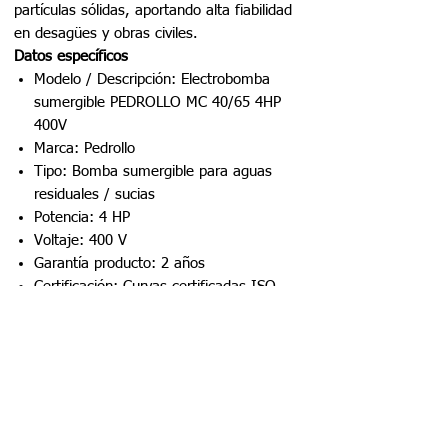
partículas sólidas, aportando alta fiabilidad
en desagües y obras civiles.
Datos específicos
Modelo / Descripción: Electrobomba
sumergible PEDROLLO MC 40/65 4HP
400V
Marca: Pedrollo
Tipo: Bomba sumergible para aguas
residuales / sucias
Potencia: 4 HP
Voltaje: 400 V
Garantía producto: 2 años
Certificación: Curvas certificadas ISO
9906
Eficiencia energética: Sí
Ficha técnica
Aplicaciones
Impulsión de agua limpia
Alimentación de redes y
presurización
Riego de áreas verdes y