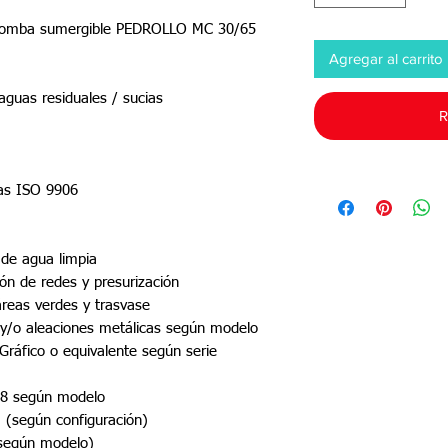
robomba sumergible PEDROLLO MC 30/65
Agregar al carrito
guas residuales / sucias
R
adas ISO 9906
 de agua limpia
ón de redes y presurización
áreas verdes y trasvase
 y/o aleaciones metálicas según modelo
ráfico o equivalente según serie
68 según modelo
 (según configuración)
según modelo)