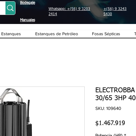
Bodegaje
Whatsapp: +(56) 9 3203
+(56) 9 3243
2414
5430
Manuales
Estanques
Estanques de Petróleo
Fosas Sépticas
ELECTROBBA
30/65 3HP 4
SKU: 109640
Prec
$1.467.919
Potencia (HP)
*