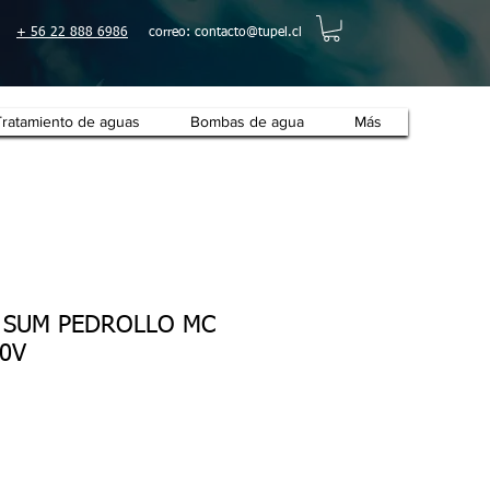
+ 56 22 888 6986
correo:
contacto@tupel.cl
Tratamiento de aguas
Bombas de agua
Más
 SUM PEDROLLO MC
00V
io