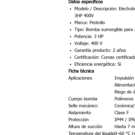
Datos específicos
Modelo / Descripción: Elect
3HP 400V
Marca: Pedrollo
Tipo: Bomba sumergible para a
Potencia: 3 HP
Voltaje: 400 V
Garantía producto: 2 años
Certificación: Curvas certific
Eficiencia energética: Sí
Ficha técnica
Aplicaciones
Impulsión
Alimentaci
Riego de 
Cuerpo bomba
Polímeros
Sello mecánico
Cerámica/G
Aislamiento
Clase F
Protección
IP44 / IP
Altura de succión
Hasta 7 m
Temperatura del líquido
0–60 °C (