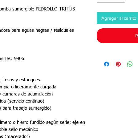
robomba sumergible PEDROLLO TRITUS
Agregar al carrito
adora para aguas negras / residuales
R
adas ISO 9906
, fosos y estanques
impia o ligeramente cargada
 cámaras de acumulación
da (servicio continuo)
o para trabajo sumergido)
ímero o hierro fundido según serie; eje en
oble sello mecánico
dos (macerador)