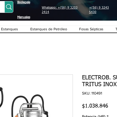
Bodegaje
Whatsapp: +(56) 9 3203
+(56) 9 3243
2414
5430
Manuales
Estanques
Estanques de Petróleo
Fosas Sépticas
ELECTROB. 
TRITUS INOX
SKU: 110491
Pre
$1.038.846
Potencia (HP)
*