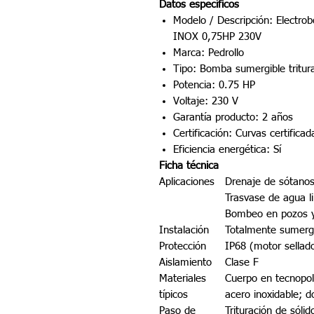
Datos específicos
Modelo / Descripción: Elect
INOX 0,75HP 230V
Marca: Pedrollo
Tipo: Bomba sumergible tritur
Potencia: 0.75 HP
Voltaje: 230 V
Garantía producto: 2 años
Certificación: Curvas certific
Eficiencia energética: Sí
Ficha técnica
Aplicaciones
Drenaje de sótanos
Trasvase de agua l
Bombeo en pozos y
Instalación
Totalmente sumergi
Protección
IP68 (motor sellad
Aislamiento
Clase F
Materiales
Cuerpo en tecnopol
típicos
acero inoxidable; d
Paso de
Trituración de sóli