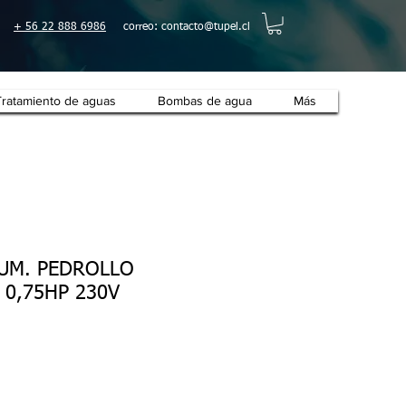
+ 56 22 888 6986
correo:
contacto@tupel.cl
Tratamiento de aguas
Bombas de agua
Más
SUM. PEDROLLO
 0,75HP 230V
cio