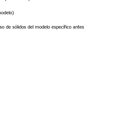
modelo)
aso de sólidos del modelo específico antes
©2022 por Tupel Ingeniería
Políticas del proceso de compra
​Términos y condiciones
Política de privacidad
Política de devolución y garantía
Política de productos digitales
Política perzonalizada
Política
de Privacidad