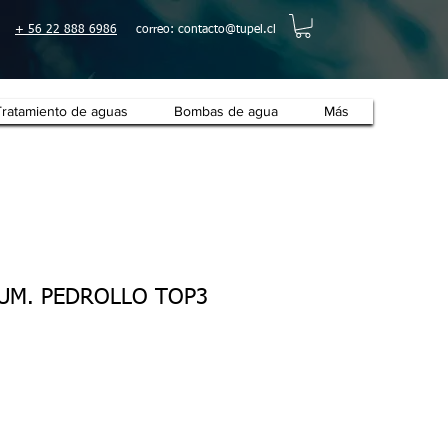
+ 56 22 888 6986
correo:
contacto@tupel.cl
Tratamiento de aguas
Bombas de agua
Más
SUM. PEDROLLO TOP3
o