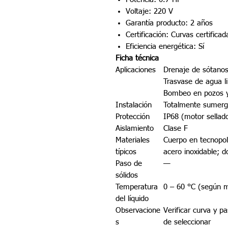
Voltaje: 220 V
Garantía producto: 2 años
Certificación: Curvas certific
Eficiencia energética: Sí
Ficha técnica
Aplicaciones
Drenaje de sótanos
Trasvase de agua l
Bombeo en pozos y
Instalación
Totalmente sumergi
Protección
IP68 (motor sellad
Aislamiento
Clase F
Materiales
Cuerpo en tecnopol
típicos
acero inoxidable; d
Paso de
—
sólidos
Temperatura
0 – 60 °C (según 
del líquido
Observacione
Verificar curva y p
s
de seleccionar