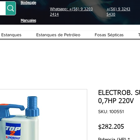
Bodegaje
Whatsapp: +(56) 9 3203
+(56) 9 3243
2414
5430
Manuales
Estanques
Estanques de Petróleo
Fosas Sépticas
ELECTROB. 
0,7HP 220V
SKU: 100551
Preci
$282.205
Potencia (HP)
*