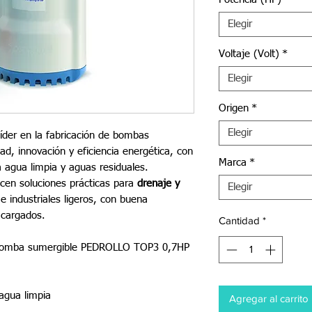
Elegir
Voltaje (Volt)
*
Elegir
Origen
*
Elegir
íder en la fabricación de bombas
dad, innovación y eficiencia energética, con
Marca
*
a agua limpia y aguas residuales.
cen soluciones prácticas para
drenaje y
Elegir
 industriales ligeros, con buena
 cargados.
Cantidad
*
robomba sumergible PEDROLLO TOP3 0,7HP
agua limpia
Agregar al carrito