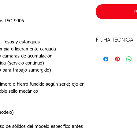
R
adas ISO 9906
FICHA TECNICA
, fosos y estanques
impia o ligeramente cargada
Descargar
 cámaras de acumulación
da (servicio continuo)
o para trabajo sumergido)
ímero o hierro fundido según serie; eje en
oble sello mecánico
modelo)
aso de sólidos del modelo específico antes