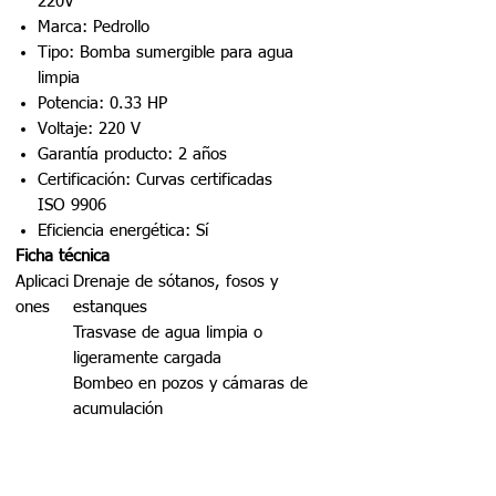
220V
Marca: Pedrollo
Tipo: Bomba sumergible para agua
limpia
Potencia: 0.33 HP
Voltaje: 220 V
Garantía producto: 2 años
Certificación: Curvas certificadas
ISO 9906
Eficiencia energética: Sí
Ficha técnica
Aplicaci
Drenaje de sótanos, fosos y
ones
estanques
Trasvase de agua limpia o
ligeramente cargada
Bombeo en pozos y cámaras de
acumulación
Instalac
Totalmente sumergida (servicio
ión
continuo)
Protecci
IP68 (motor sellado para trabajo