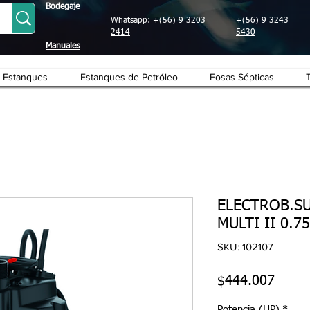
Bodegaje
Whatsapp: +(56) 9 3203
+(56) 9 3243
2414
5430
Manuales
Estanques
Estanques de Petróleo
Fosas Sépticas
ELECTROB.S
MULTI II 0.7
SKU: 102107
Preci
$444.007
Potencia (HP)
*