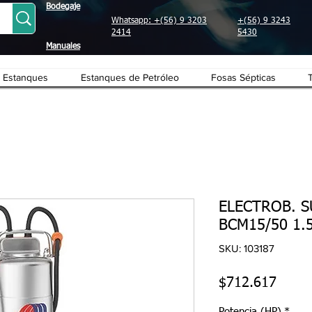
Bodegaje
Whatsapp: +(56) 9 3203
+(56) 9 3243
2414
5430
Manuales
Estanques
Estanques de Petróleo
Fosas Sépticas
ELECTROB. 
BCM15/50 1.
SKU: 103187
Preci
$712.617
Potencia (HP)
*