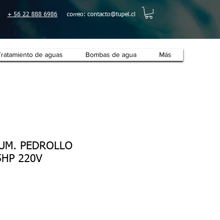
+ 56 22 888 6986
correo:
contacto@tupel.cl
Tratamiento de aguas
Bombas de agua
Más
SUM. PEDROLLO
5HP 220V
o