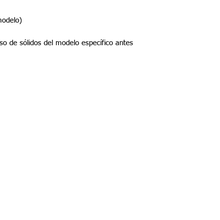
modelo)
aso de sólidos del modelo específico antes
©2022 por Tupel Ingeniería
Políticas del proceso de compra
​Términos y condiciones
Política de privacidad
Política de devolución y garantía
Política de productos digitales
Política perzonalizada
Política
de Privacidad