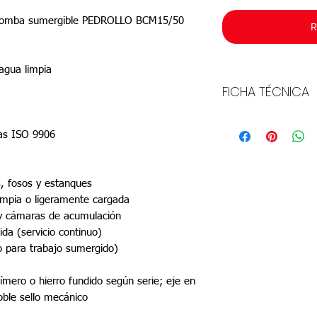
robomba sumergible PEDROLLO BCM15/50
R
agua limpia
FICHA TÉCNICA
Descargar
adas ISO 9906
, fosos y estanques
impia o ligeramente cargada
 cámaras de acumulación
da (servicio continuo)
o para trabajo sumergido)
ímero o hierro fundido según serie; eje en
oble sello mecánico