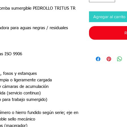
robomba sumergible PEDROLLO TRITUS TR
Agregar al carrito
adora para aguas negras / residuales
R
adas ISO 9906
, fosos y estanques
impia o ligeramente cargada
 cámaras de acumulación
da (servicio continuo)
o para trabajo sumergido)
ímero o hierro fundido según serie; eje en
oble sello mecánico
dos (macerador)