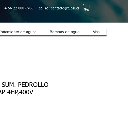
+ 56 22 888 6986
correo:
contacto@tupel.cl
Tratamiento de aguas
Bombas de agua
Más
 SUM. PEDROLLO
AP 4HP,400V
cio