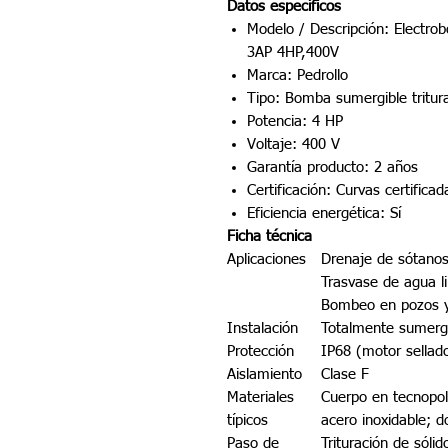
Datos específicos
Modelo / Descripción: Elect
3AP 4HP,400V
Marca: Pedrollo
Tipo: Bomba sumergible tritur
Potencia: 4 HP
Voltaje: 400 V
Garantía producto: 2 años
Certificación: Curvas certific
Eficiencia energética: Sí
Ficha técnica
Aplicaciones
Drenaje de sótanos
Trasvase de agua l
Bombeo en pozos y
Instalación
Totalmente sumergi
Protección
IP68 (motor sellad
Aislamiento
Clase F
Materiales
Cuerpo en tecnopol
típicos
acero inoxidable; d
Paso de
Trituración de sóli