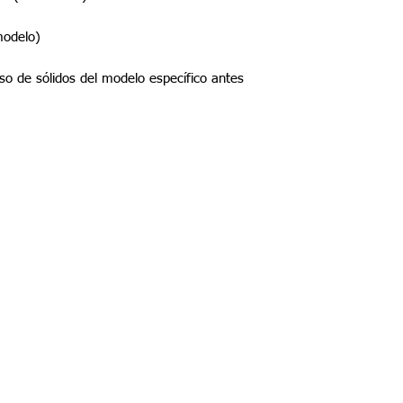
modelo)
aso de sólidos del modelo específico antes
©2022 por Tupel Ingeniería
Políticas del proceso de compra
​Términos y condiciones
Política de privacidad
Política de devolución y garantía
Política de productos digitales
Política perzonalizada
Política
de Privacidad