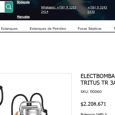
Bodegaje
Whatsapp: +(56) 9 3203
+(56) 9 3243
2414
5430
Manuales
Estanques
Estanques de Petróleo
Fosas Sépticas
ELECTBOMBA
TRITUS TR 3
SKU: 110060
Pre
$2.208.671
Potencia (HP)
*