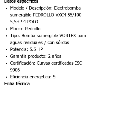
Datos específicos
Modelo / Descripción: Electrobomba
sumergible PEDROLLO VXC4 55/100
5,5HP 4 POLO
Marca: Pedrollo
Tipo: Bomba sumergible VORTEX para
aguas residuales / con sólidos
Potencia: 5.5 HP
Garantía producto: 2 años
Certificación: Curvas certificadas ISO
9906
Eficiencia energética: Sí
Ficha técnica
Aplicaciones
Impulsión de agua limpia
Alimentación de redes y
presurización
Riego de áreas verdes y
trasvase
Cuerpo
Polímeros y/o aleaciones
bomba
metálicas según modelo