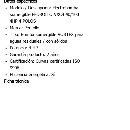
Datos específicos
Modelo / Descripción: Electrobomba
sumergible PEDROLLO VXC4 40/100
4HP 4 POLOS
Marca: Pedrollo
Tipo: Bomba sumergible VORTEX para
aguas residuales / con sólidos
Potencia: 4 HP
Garantía producto: 2 años
Certificación: Curvas certificadas ISO
9906
Eficiencia energética: Sí
Ficha técnica
Aplicaciones
Impulsión de agua limpia
Alimentación de redes y
presurización
Riego de áreas verdes y
trasvase
Cuerpo
Polímeros y/o aleaciones
bomba
metálicas según modelo