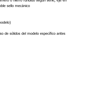
ímero o hierro fundido según serie; eje en
oble sello mecánico
modelo)
aso de sólidos del modelo específico antes
©2022 por Tupel Ingeniería
Políticas del proceso de compra
​Términos y condiciones
Política de privacidad
Política de devolución y garantía
Política de productos digitales