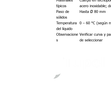
Materiales
Cuerpo en tecnopol
típicos
acero inoxidable; d
Paso de
Hasta Ø 80 mm
sólidos
Temperatura
0 – 60 °C (según 
del líquido
Observacione
Verificar curva y p
s
de seleccionar