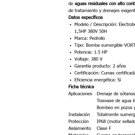
de
aguas residuales con alto cont
de tratamiento y drenajes exigen
Datos específicos
Modelo / Descripción: Elect
1,5HP 380V 50H
Marca: Pedrollo
Tipo: Bomba sumergible VORTE
Potencia: 1.5 HP
Voltaje: 380 V
Garantía producto: 2 años
Certificación: Curvas certific
Eficiencia energética: Sí
Ficha técnica
Aplicaciones
Drenaje de sótanos
Trasvase de agua l
Bombeo en pozos y
Instalación
Totalmente sumergi
Protección
IP68 (motor sellad
Aislamiento
Clase F