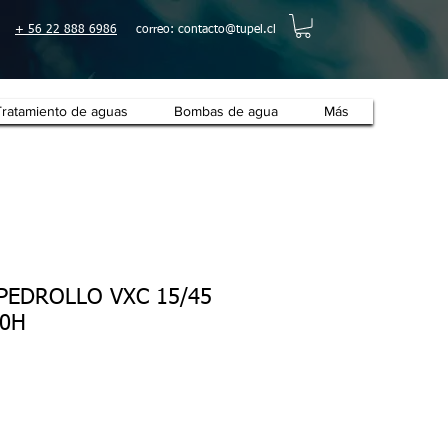
+ 56 22 888 6986
correo:
contacto@tupel.cl
Tratamiento de aguas
Bombas de agua
Más
 PEDROLLO VXC 15/45
50H
o