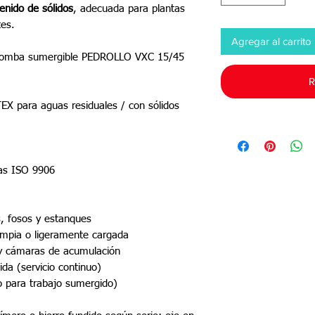
enido de sólidos
, adecuada para plantas
tes.
Agregar al carrito
robomba sumergible PEDROLLO VXC 15/45
R
X para aguas residuales / con sólidos
adas ISO 9906
, fosos y estanques
impia o ligeramente cargada
 cámaras de acumulación
da (servicio continuo)
o para trabajo sumergido)