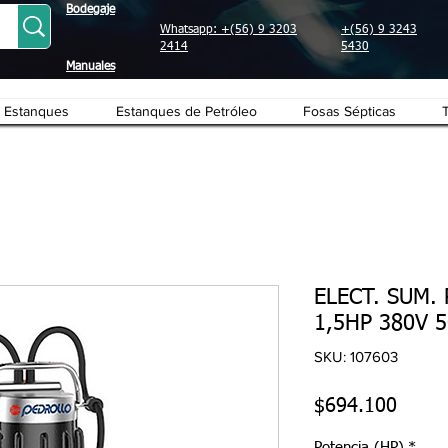
Bodegaje
Whatsapp: +(56) 9 3203
+(56) 9 3243
2414
5430
Manuales
Estanques
Estanques de Petróleo
Fosas Sépticas
ELECT. SUM.
1,5HP 380V 
SKU: 107603
Preci
$694.100
Potencia (HP)
*