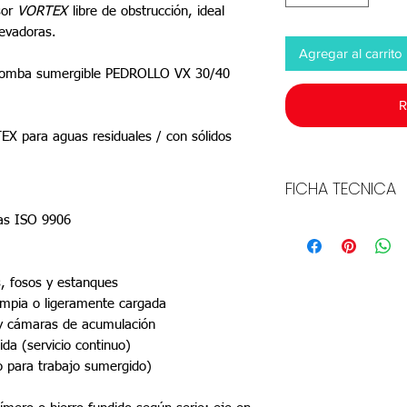
sor
VORTEX
libre de obstrucción, ideal
levadoras.
Agregar al carrito
robomba sumergible PEDROLLO VX 30/40
R
X para aguas residuales / con sólidos
FICHA TECNICA
adas ISO 9906
Descarg
ar
, fosos y estanques
impia o ligeramente cargada
 cámaras de acumulación
da (servicio continuo)
o para trabajo sumergido)