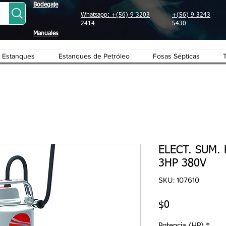
Bodegaje
Whatsapp: +(56) 9 3203
+(56) 9 3243
2414
5430
Manuales
Estanques
Estanques de Petróleo
Fosas Sépticas
ELECT. SUM.
3HP 380V
SKU: 107610
Precio
$0
Potencia (HP)
*