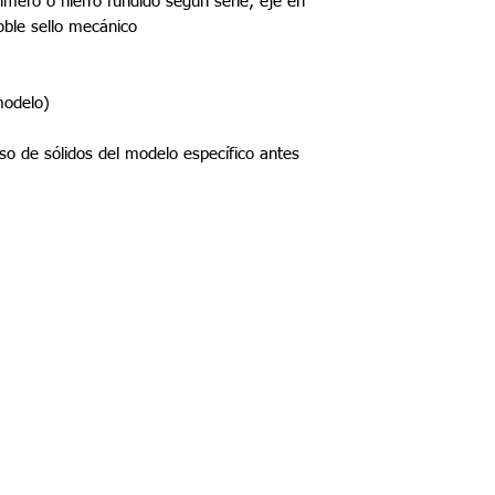
ímero o hierro fundido según serie; eje en
oble sello mecánico
modelo)
aso de sólidos del modelo específico antes
©2022 por Tupel Ingeniería
Políticas del proceso de compra
​Términos y condiciones
Política de privacidad
Política de devolución y garantía
Política de productos digitales