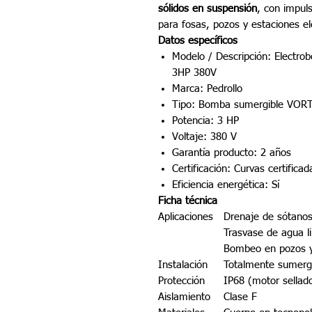
sólidos en suspensión
, con impul
para fosas, pozos y estaciones e
Datos específicos
Modelo / Descripción: Elect
3HP 380V
Marca: Pedrollo
Tipo: Bomba sumergible VORTE
Potencia: 3 HP
Voltaje: 380 V
Garantía producto: 2 años
Certificación: Curvas certific
Eficiencia energética: Sí
Ficha técnica
Aplicaciones
Drenaje de sótanos
Trasvase de agua l
Bombeo en pozos y
Instalación
Totalmente sumergi
Protección
IP68 (motor sellad
Aislamiento
Clase F