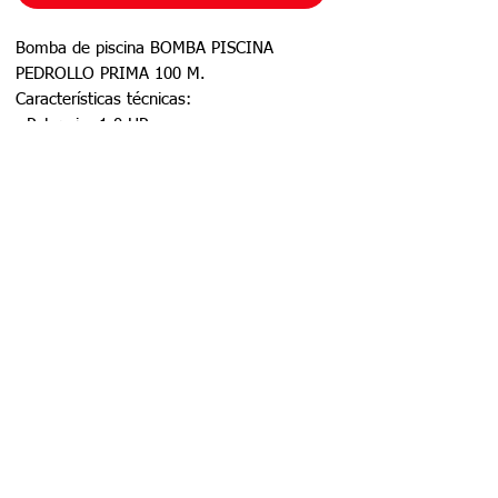
Bomba de piscina BOMBA PISCINA 
PEDROLLO PRIMA 100 M.

Características técnicas:

- Potencia: 1.0 HP

- Voltaje: 220 V

Esta bomba es ideal para recirculación y 
filtración en piscinas, ofreciendo una 
solución eficiente y confiable para 
mantener el agua cristalina.

Rendimiento hidráulico:

Q (m³/h): 0, 2, 4, 6, 8, 10, 12, 14, 16, 
18 | H (m): 17.6, 17, 16.3, 15.3, 14.1, 
12.7, 11, 9, 6.4, 3.6
San Francisco 4760, San Miguel,
RM