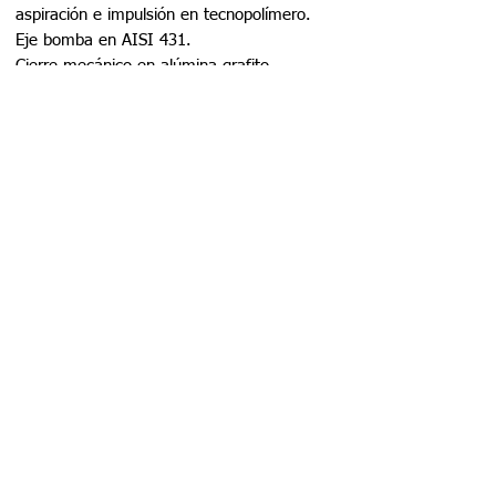
aspiración e impulsión en tecnopolímero.
Eje bomba en AISI 431.
Cierre mecánico en alúmina-grafito.
Carcasa motor en aluminio.
Juntas en NBR/EPDM.
Equipamiento
Sin cable.
Uniones incluidas 50mm.
Motor
As.ncrono 2 polos.
Protección IPX5.
Aislamiento clase F.
Protección térmica incorporada.
Servicio continuo.
Limitaciones
Temperatura máxima del agua: 40C