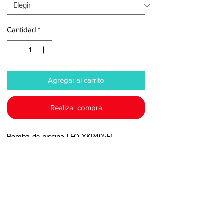
Cantidad
*
Agregar al carrito
Realizar compra
Bomba de piscina LEO XKP405EL.

Características técnicas:

- Potencia: 0.5 HP

- Voltaje: 220 V

- Amperaje: 1.8 A

- Dimensiones: 43,5 x 19,0 x 21,5 (Largo 
x Ancho x Altura)

- Conexiones: 1½"×1½"
