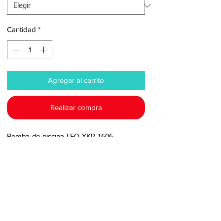
Cantidad
*
Agregar al carrito
Realizar compra
Bomba de piscina LEO XKP 1606.

Características técnicas:

- Potencia: 2.0 HP

- Voltaje: 220 V

- Amperaje: 6.0 A

- Dimensiones: 60,5 x 22,5 x 25,5 (Largo 
x Ancho x Altura)

- Conexiones: 2" x 2"
