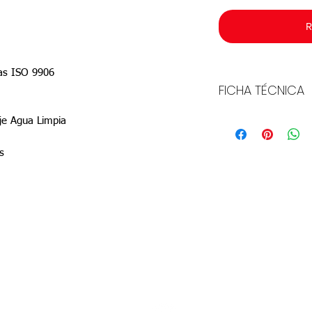
R
adas ISO 9906
FICHA TÉCNICA
Descargar
je Agua Limpia
s