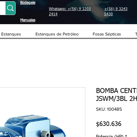
Bodegaje
Whatsapp: +(56) 9 3203
+(56) 9 3243
2414
5430
Manuales
Estanques
Estanques de Petróleo
Fosas Sépticas
BOMBA CENT
JSWM/3BL 2H
SKU: 100485
Preci
$630.636
Potencia (HP)
*