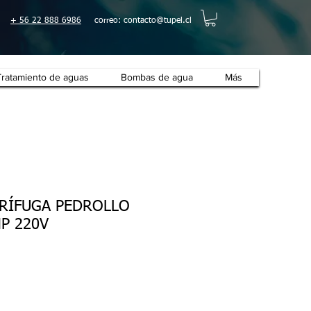
+ 56 22 888 6986
correo:
contacto@tupel.cl
Tratamiento de aguas
Bombas de agua
Más
RÍFUGA PEDROLLO
P 220V
o