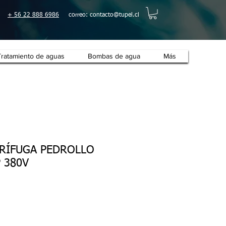
+ 56 22 888 6986
correo:
contacto@tupel.cl
Tratamiento de aguas
Bombas de agua
Más
RÍFUGA PEDROLLO
 380V
o