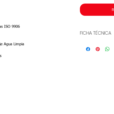
R
adas ISO 9906
FICHA TÉCNICA
Descargar
je Agua Limpia
s