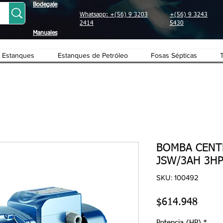
Bodegaje
Whatsapp: +(56) 9 3203
+(56) 9 3243
2414
5430
Manuales
Estanques
Estanques de Petróleo
Fosas Sépticas
BOMBA CENT
JSW/3AH 3HP
SKU: 100492
Preci
$614.948
Potencia (HP)
*