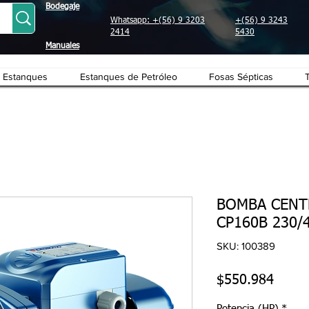
Bodegaje
Whatsapp: +(56) 9 3203
+(56) 9 3243
2414
5430
Manuales
Estanques
Estanques de Petróleo
Fosas Sépticas
BOMBA CENT
CP160B 230/
SKU: 100389
Preci
$550.984
Potencia (HP)
*