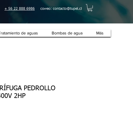
+ 56 22 888 6986
correo:
contacto@tupel.cl
Tratamiento de aguas
Bombas de agua
Más
RÍFUGA PEDROLLO
400V 2HP
o