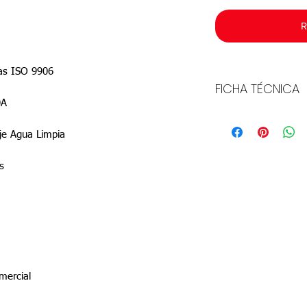
R
adas ISO 9906
FICHA TÉCNICA
0A
Descargar
je Agua Limpia
s
mercial