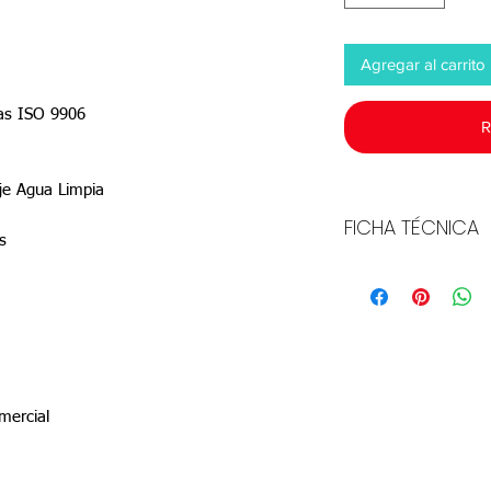
Agregar al carrito
adas ISO 9906
R
je Agua Limpia
FICHA TÉCNICA
s
Descargar
mercial