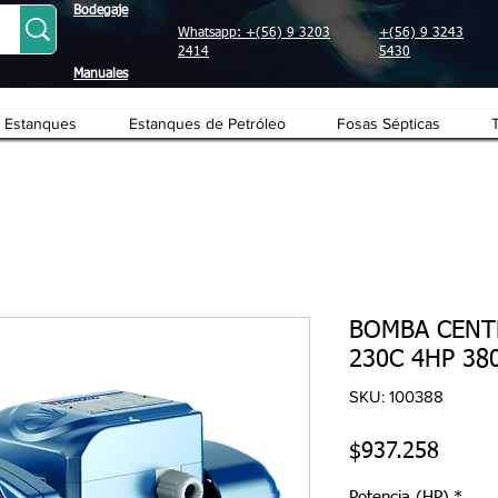
Bodegaje
Whatsapp: +(56) 9 3203
+(56) 9 3243
2414
5430
Manuales
Estanques
Estanques de Petróleo
Fosas Sépticas
BOMBA CENT
230C 4HP 380
SKU: 100388
Precio
$937.258
Potencia (HP)
*