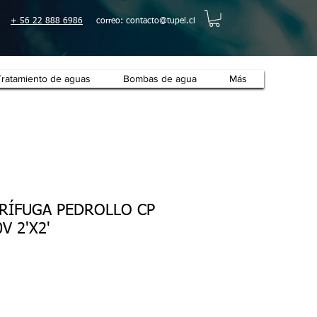
+ 56 22 888 6986
correo:
contacto@tupel.cl
Tratamiento de aguas
Bombas de agua
Más
RÍFUGA PEDROLLO CP
V 2'X2'