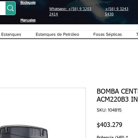
Bodegaje
Whatsapp: +(56) 9 3203
+(56) 9 3243
2414
5430
Manuales
Estanques
Estanques de Petróleo
Fosas Sépticas
BOMBA CENT
ACM220B3 IN
SKU: 104815
Preci
$403.279
Potencia (HP)
*