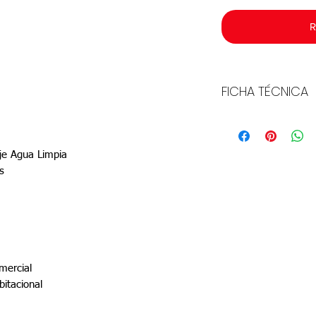
R
FICHA TÉCNICA
Descargar
je Agua Limpia
s
mercial
bitacional