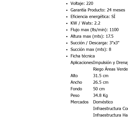
Voltaje: 220
Garantía Producto: 24 meses
Eficiencia energética: SÍ
KW / Wats: 2.2
Flujo max (lts/min): 1100
Altura max (mts): 17.5
Succión / Descarga: 3"x3"
Succión max (mts): 8
Ficha técnica
Aplicaciones
Impulsión y Drena
Riego Áreas Verde
Alto
31.5 cm
Ancho
26.5 cm
Fondo
50 cm
Peso
34.8 Kg
Mercados
Doméstico
Infraestructura Co
Infraestructura Ha