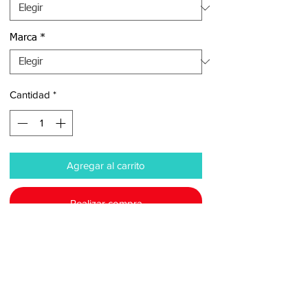
Marca
*
Cantidad
*
Agregar al carrito
Realizar compra
Bomba centrífuga de un rodete de gran
caudal y baja altura de elevación.
Adecuada para bombear agua limpia y no
agresiva, cargada con pequeñas
impurezas. Utilizada en agricultura y riego