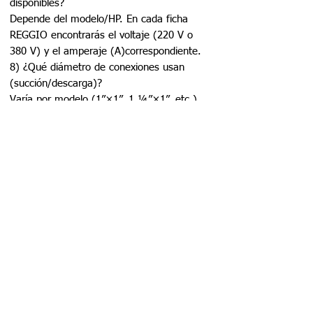
disponibles?
Depende del modelo/HP. En cada ficha
REGGIO encontrarás el voltaje (220 V o
380 V) y el amperaje (A)correspondiente.
8) ¿Qué diámetro de conexiones usan
(succión/descarga)?
Varía por modelo (1”×1”, 1 ¼”×1”, etc.).
Revisa la línea “Diámetro (entrada y
salida)” en la ficha de cada SKU.
9) ¿Sirven para agua con arena o con
impurezas?
No. Son para agua limpia. Si existe riesgo
de partículas, instala un filtro en la succión
para proteger el sello mecánico e
impulsor.
10) ¿Cómo dimensiono una bomba
centrífuga REGGIO para mi proyecto?
Define caudal requerido (L/min) y
altura manométrica total (mca).
Calcula HMT = altura geométrica +