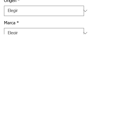
Origen
*
Marca
*
Cantidad
*
Agregar al carrito
Realizar compra
San Francisco 4760, San Miguel,