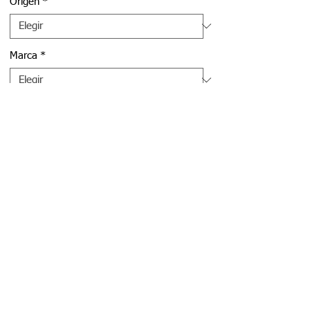
Origen
*
Marca
*
Cantidad
*
Agregar al carrito
Realizar compra
San Francisco 4760, San Miguel,