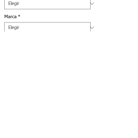
Marca
*
Cantidad
*
Agregar al carrito
Realizar compra
San Francisco 4760, San Miguel,
RM
+(56) 9 3243 5430