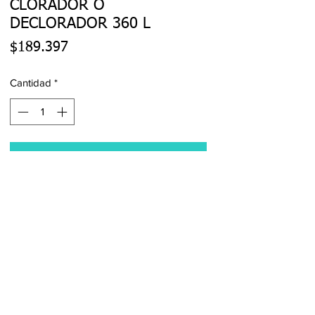
CLORADOR O
DECLORADOR 360 L
Precio
$189.397
Cantidad
*
Agregar al carrito
Realizar compra
San Francisco 4760, San Miguel,
RM
+(56) 9 3243 5430
contacto@tupel.cl