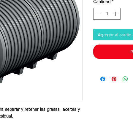
Cantidad
*
Agregar al carrito
R
a separar y retener las grasas  aceites y 
sidual.