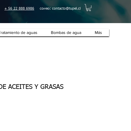
+ 56 22 888 6986
correo:
contacto@tupel.cl
Tratamiento de aguas
Bombas de agua
Más
E ACEITES Y GRASAS
cio