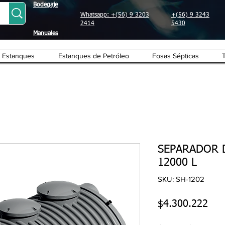
Bodegaje
Whatsapp: +(56) 9 3203
+(56) 9 3243
2414
5430
Manuales
Estanques
Estanques de Petróleo
Fosas Sépticas
SEPARADOR D
12000 L
SKU: SH-1202
Pre
$4.300.222