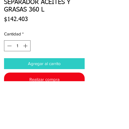
SEPARADOR ACEITES Y
GRASAS 360 L
Precio
$142.403
Cantidad
*
Agregar al carrito
Realizar compra
Diseño compacto y resistente  para 
separar y retener las grasas  aceites y 
jáboness  presentes en el agua residual.