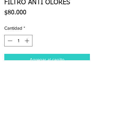
FILTRO ANTI OLORES
Precio
$80.000
Cantidad
*
Agregar al carrito
Realizar compra
San Francisco 4760, San Miguel,
RM
+(56) 9 3243 5430
contacto@tupel.cl
Bodegaje