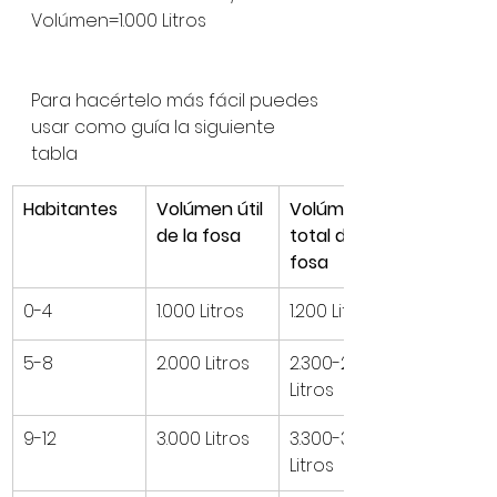
Volúmen=1.000 Litros 
Para hacértelo más fácil puedes 
usar como guía la siguiente 
tabla 
Habitantes
Volúmen útil 
Volúmen 
de la fosa
total de la 
fosa
0-4
1.000 Litros
1.200 Litros
5-8
2.000 Litros
2.300-2.500 
Litros
9-12
3.000 Litros
3.300-3500 
Litros