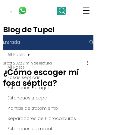
Blog de Tupel
Entrada
All Posts
31 oct 2022
2 min de lectura
All Posts
¿Cómo escoger mi
Fosas sépticas
fosa séptica?
Estanques de agua
Estanques tricapa
Plantas de tratamiento
Separadores de Hidrocarburos
Estanques quimitank