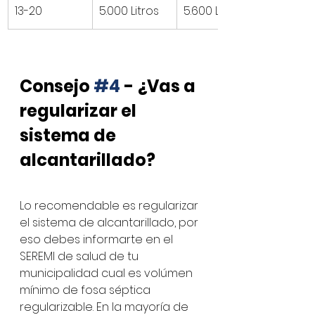
13-20
5.000 Litros
5.600 Litros
Consejo 
#4
 - ¿Vas a 
regularizar el 
sistema de 
alcantarillado?
Lo recomendable es regularizar 
el sistema de alcantarillado, por 
eso debes informarte en el 
SEREMI de salud de tu 
municipalidad cual es volúmen 
mínimo de fosa séptica 
regularizable. En la mayoría de 